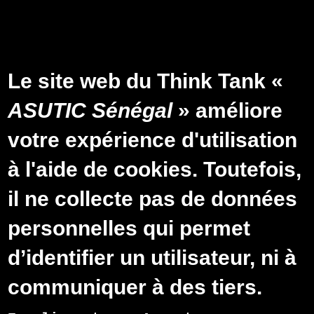
Aller au contenu principal
Tink Tank sur l'Afrique numérique
Encadrement des offres
Le site web du Think Tank «
promotionnelles des opérateurs
ASUTIC Sénégal
» améliore
télécoms : Enfin, une prise en
votre expérience d'utilisation
compte des intérêts des
à l'aide de cookies. Toutefois,
utilisateurs
il ne collecte pas de données
Au moment où les opérateurs de
télécommunication, au premier rang desquels
personnelles qui permet
on retrouve Orange, égrènent leurs centaines
de milliards de chiffres d’affaire, les
d’identifier un utilisateur, ni à
utilisateurs peinent au quotidien et
éprouvent d’énormes difficultés pour avoir
communiquer à des tiers.
des services de qualité à des tarifs
abordables. En effet, malgré la baisse