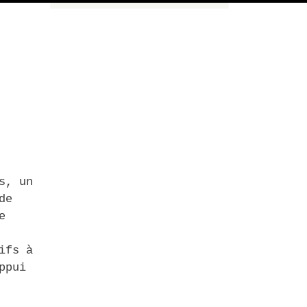
s, un
de
e
ifs à
ppui