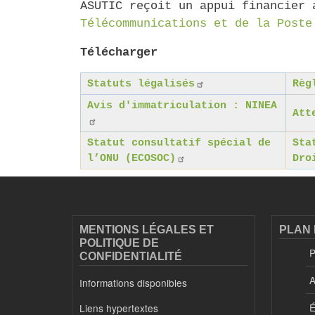
ASUTIC reçoit un appui financier
Télécommunications et de la Poste
Télécharger
Statuts légalisés
Règ
Avis d'immatriculation : NINEA
Att
Statut consultatif spécial de
Sta
l’ONU (ECOSOC)
Dro
MENTIONS LÉGALES ET
PLAN 
POLITIQUE DE
P
CONFIDENTIALITÉ
A
Informations disponibles
É
Liens hypertextes