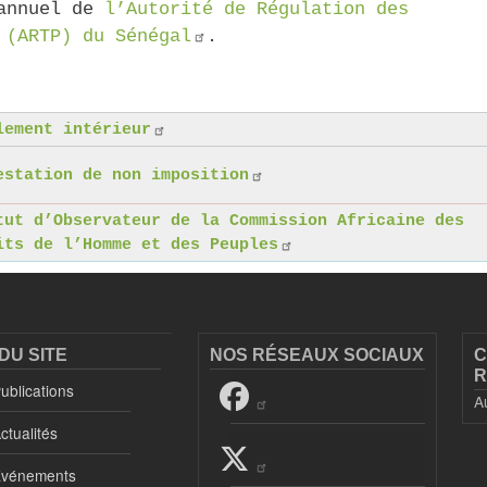
 annuel de
l’Autorité de Régulation des
 (ARTP) du Sénégal
.
lement intérieur
estation de non imposition
tut d’Observateur de la Commission Africaine des
its de l’Homme et des Peuples
DU SITE
NOS RÉSEAUX SOCIAUX
C
R
ublications
A
ctualités
vénements