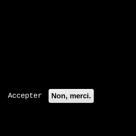
es-nous ?
Nous rejoindre
Dernières actualités
La Cour de justice de la
n
CEDEAO déclare illégale
tions
les coupures d'Internet
au Sénégal
Suite aux coupures
d’Internet et à la
censure des réseaux
ous
sociaux en juin et
irer
Accepter
Non, merci.
juillet 2023 au Sénégal
e et
pendant la crise
politique, l’ASUTIC et
son président, Ndiaga
Gueye, ont déposé une
plainte auprès de la Cour
ue,
internationale de justice
s