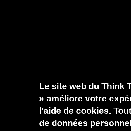
Skip to main content
Mai
Pub
Tink Tank on digital Africa
Create new accoun
Primary tabs
Log in
Create new account
Email address
Le site web du Think 
Username
» améliore votre expér
l'aide de cookies. Tout
Picture
de données personnel