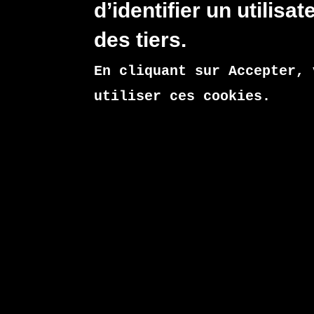
d’identifier un utilis
Contact settings
Personal contact form
des tiers.
Newsletter
En cliquant sur
Accepter
, 
Subscriptions
utiliser ces cookies.
ASUTIC Sénégal cyberlettre
Default newsletter
Create new account
MENTIONS LÉGALES ET
PLAN 
POLITIQUE DE
P
CONFIDENTIALITÉ
A
Informations disponibles