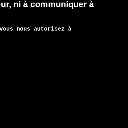
ateur, ni à communiquer à
vous nous autorisez à
DU SITE
NOS RÉSEAUX SOCIAUX
R
N
ublications
ctualités