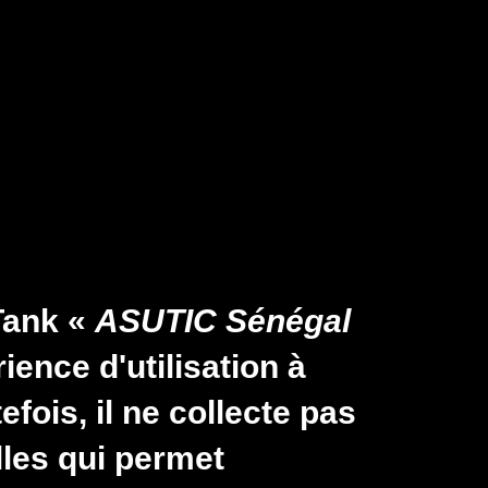
n navigation
lications
Actualités
Événements
Qui somm
t
Reset your password
Tank «
ASUTIC Sénégal
ience d'utilisation à
efois, il ne collecte pas
les qui permet